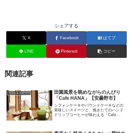
シェアする
X
Facebook
はてブ
LINE
Pinterest
コピー
関連記事
田園風景を眺めながらのんびり
カフェ＆スイーツ
「Cafe HANA」【安曇野市】
シフォンケーキやパウンドケーキなどの
美味しいスイーツと、挽きたてのハンド
ドリップコーヒーが味わえる「Cafe
HANA」。田園風景を眺めながら、ゆっ
たりとした時間を過ごせます。今回は
「Cafe HANA」を紹介します。