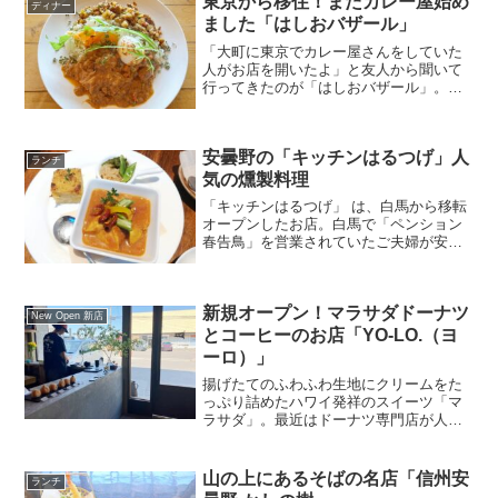
東京から移住！またカレー屋始め
ディナー
ました「はしおバザール」
「大町に東京でカレー屋さんをしていた
人がお店を開いたよ」と友人から聞いて
行ってきたのが「はしおバザール」。
「本当はもう一度カレー屋するつもりな
かったんだけど、なんか始めちゃったん
だよね」とカレーへの愛情が隠れていそ
安曇野の「キッチンはるつげ」人
うなお話を聞きつつ、こだわりのカレー
ランチ
をいただいてきました。今回は「はしお
気の燻製料理
バザール」を紹介します。
「キッチンはるつげ」 は、白馬から移転
オープンしたお店。白馬で「ペンション
春告鳥」を営業されていたご夫婦が安曇
野で開業されました。安曇野・穂高交流
学習センターみらいのすぐ横にありま
す。燻製料理もワインが楽しめるステキ
新規オープン！マラサダドーナツ
なレストランです。今回は、「キッチン
New Open 新店
はるつげ」をリポートします。
とコーヒーのお店「YO-LO.（ヨ
ーロ）」
揚げたてのふわふわ生地にクリームをた
っぷり詰めたハワイ発祥のスイーツ「マ
ラサダ」。最近はドーナツ専門店が人気
を集めている中信エリアに、また新しい
お店が仲間入りしました。今回は、話題
のマラサダを味わえる「YO-LO.（ヨー
山の上にあるそばの名店「信州安
ランチ
ロ）」をご紹介します。