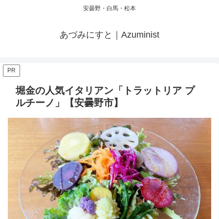
安曇野・白馬・松本
あづみにすと｜Azuminist
PR
堀金の人気イタリアン「トラットリア プ
ルチーノ」【安曇野市】