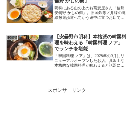
曇野 かしの樹」
明科にある山の上のお蕎麦屋さん「信州
安曇野 かしの樹」。旧国鉄篠ノ井線の廃
線敷遊歩道へ向かう途中に立つお店で
す。明科駅から遊歩道を歩いてアクセス
できるので、散策とあわせて立ち寄れる
のも魅力。道すがら安曇野らしい自然の
【安曇野市明科】本格派の韓国料
景色も楽しめます。今回は、「信州安曇
ランチ
野 かしの樹」を紹介します。
理を味わえる「韓国料理 ノア」
でランチを堪能
「韓国料理 ノア」は、2025年の9月にリ
ニューアルオープンしたお店。具沢山な
本格的な韓国料理が味わえると話題にな
っています。熱々の石にごはんを貼り付
けて、専用の甘辛ソースでいただく石焼
きビビンバ。わかめスープや日替わり小
鉢などもセットにな...
スポンサーリンク