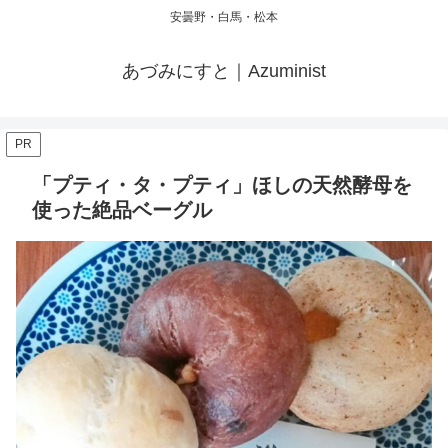
安曇野・白馬・松本
あづみにすと｜Azuminist
PR
「プティ・タ・プティ」ほしの天然酵母を
使った絶品ベーグル