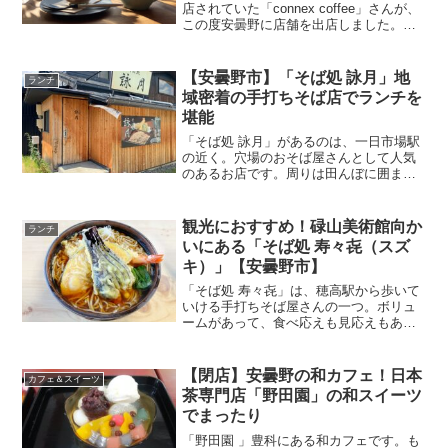
店されていた「connex coffee」さんが、
この度安曇野に店舗を出店しました。お
いしいコーヒーを味わいに伺ってみまし
たよ。今回は「connex coffee」を紹介し
ます。
【安曇野市】「そば処 詠月」地
ランチ
域密着の手打ちそば店でランチを
堪能
「そば処 詠月」があるのは、一日市場駅
の近く。穴場のおそば屋さんとして人気
のあるお店です。周りは田んぼに囲まれ
たいいところですよ。今回は、「そば処
詠月」を紹介します。ぜひ訪れてみて下
さい。
観光におすすめ！碌山美術館向か
ランチ
いにある「そば処 寿々㐂（スズ
キ）」【安曇野市】
「そば処 寿々㐂」は、穂高駅から歩いて
いける手打ちそば屋さんの一つ。ボリュ
ームがあって、食べ応えも見応えもある
と話題のお店です。地元のコアなお客さ
んが多い印象の「そば処 寿々㐂」。シン
プルなお蕎麦屋さんなので、気軽に訪れ
【閉店】安曇野の和カフェ！日本
カフェ＆スイーツ
てみてください。今回は「そば処 寿々
茶専門店「野田園」の和スイーツ
㐂」を紹介します。
でまったり
「野田園 」豊科にある和カフェです。も