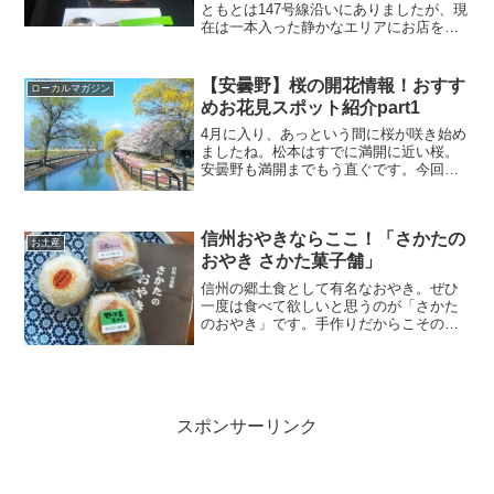
ともとは147号線沿いにありましたが、現
在は一本入った静かなエリアにお店を移
転されています。カフェギャラリーにも
なっている隠れ家的な和カフェ。あんみ
つやお抹茶をいただけるので要チェック
【安曇野】桜の開花情報！おすす
ローカルマガジン
です。今回は「野田園 カフェギャラリー
めお花見スポット紹介part1
お茶の間」を紹介します。
4月に入り、あっという間に桜が咲き始め
ましたね。松本はすでに満開に近い桜。
安曇野も満開までもう直ぐです。今回
は、安曇野の桜スポットを紹介します。
今年は気軽にお花見散策ができそうです
ね。春の季節楽しみましょう。
信州おやきならここ！「さかたの
お土産
おやき さかた菓子舗」
信州の郷土食として有名なおやき。ぜひ
一度は食べて欲しいと思うのが「さかた
のおやき」です。手作りだからこそのこ
だわりが詰まった信州の味わいを楽しめ
ます。食べてみてびっくり！ここまでの
具沢山のおやきは、中々ありませんよ！
今回は、「さかたのおやき さかた菓子
舗」を紹介します。
スポンサーリンク