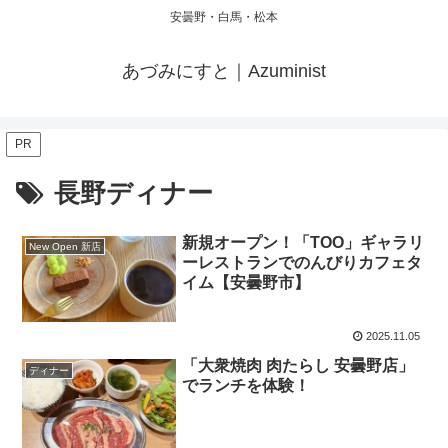
安曇野・白馬・松本
あづみにすと｜Azuminist
PR
長野ディナー
新規オープン！「TOO」ギャラリ
New Open 新店
ーレストランでのんびりカフェタ
イム【安曇野市】
2025.11.05
「大衆焼肉 肉たらし 安曇野店」
ディナー
でランチを体験！