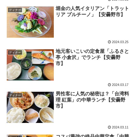
堀金の人気イタリアン「トラット
ディナー
リア プルチーノ」【安曇野市】
2024.03.25
地元客いこいの定食屋「ふるさと
ディナー
亭 小倉沢」でランチ【安曇野
市】
2024.03.17
男性客に人気の秘密は？「台湾料
ディナー
理 紅葉」の中華ランチ【安曇野
市】
2024.03.11
コスパ最強の絶品中華定食「中華