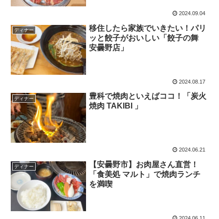
2024.09.04
移住したら家族でいきたい！パリ
ディナー
ッと餃子がおいしい「餃子の舞
安曇野店」
2024.08.17
豊科で焼肉といえばココ！「炭火
ディナー
焼肉 TAKIBI 」
2024.06.21
【安曇野市】お肉屋さん直営！
ディナー
「食美処 マルト」で焼肉ランチ
を満喫
2024.06.11