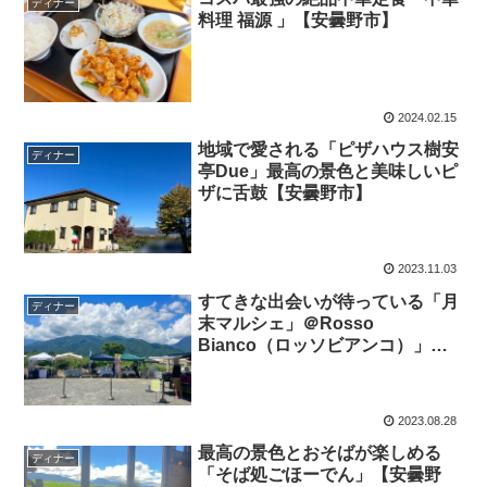
ディナー
料理 福源 」【安曇野市】
2024.02.15
地域で愛される「ピザハウス樹安
ディナー
亭Due」最高の景色と美味しいピ
ザに舌鼓【安曇野市】
2023.11.03
すてきな出会いが待っている「月
ディナー
末マルシェ」＠Rosso
Bianco（ロッソビアンコ）」
【安曇野市】
2023.08.28
最高の景色とおそばが楽しめる
ディナー
「そば処ごほーでん」【安曇野