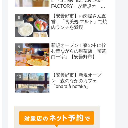
に「SENRI ICE CREAM
FACTORY」が新規オープ
ン！
【安曇野市】お肉屋さん直
営！「食美処 マルト」で焼
肉ランチを満喫
新規オープン！森の中に佇
む昔ながらの喫茶店「喫茶
白十字」【安曇野市】
【安曇野市】新規オープ
ン！森のなかのカフェ
「ohara à hotaka」