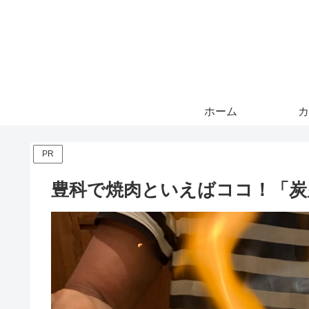
ホーム
カ
PR
豊科で焼肉といえばココ！「炭火焼