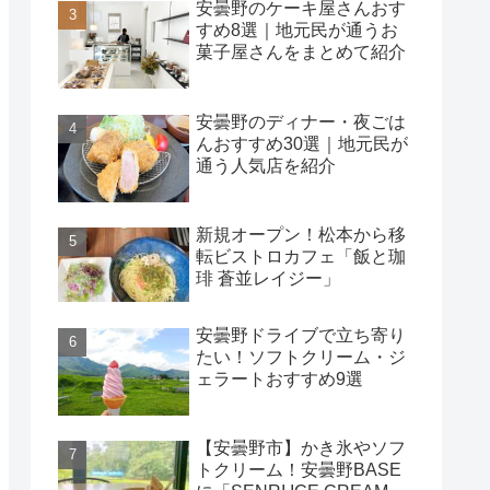
安曇野のケーキ屋さんおす
すめ8選｜地元民が通うお
菓子屋さんをまとめて紹介
安曇野のディナー・夜ごは
んおすすめ30選｜地元民が
通う人気店を紹介
新規オープン！松本から移
転ビストロカフェ「飯と珈
琲 蒼並レイジー」
安曇野ドライブで立ち寄り
たい！ソフトクリーム・ジ
ェラートおすすめ9選
【安曇野市】かき氷やソフ
トクリーム！安曇野BASE