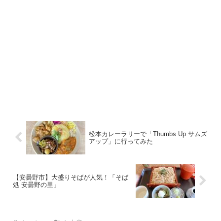
松本カレーラリーで「Thumbs Up サムズ
アップ」に行ってみた
【安曇野市】大盛りそばが人気！「そば
処 安曇野の里」