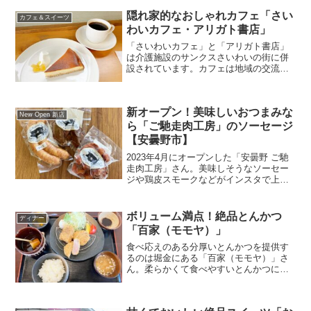
酒を飲んでも「うまい！」と、言われ続
隠れ家的なおしゃれカフェ「さい
けるために「基本に忠実に」酒造りを続
カフェ＆スイーツ
けている酒蔵です。今回は、大雪渓の直
わいカフェ・アリガト書店」
営店｢花紋大雪渓｣を紹介します。
「さいわいカフェ」と「アリガト書店」
は介護施設のサンクスさいわいの街に併
設されています。カフェは地域の交流の
場として、2016年にオープン。水曜にや
っている貴重なカフェの一つです。今回
は「さいわいカフェ」を紹介します。
新オープン！美味しいおつまみな
New Open 新店
ら「ご馳走肉工房」のソーセージ
【安曇野市】
2023年4月にオープンした「安曇野 ご馳
走肉工房」さん。美味しそうなソーセー
ジや鶏皮スモークなどがインスタで上が
ってくるので気になっていました。今回
は、「安曇野 ご馳走肉工房」を紹介しま
す。
ボリューム満点！絶品とんかつ
ディナー
「百家（モモヤ）」
食べ応えのある分厚いとんかつを提供す
るのは堀金にある「百家（モモヤ）」さ
ん。柔らかくて食べやすいとんかつに、
満足しない人はいないでしょう。今回は
「百家（モモヤ）」さんを紹介します。