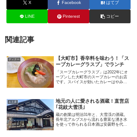
X
Facebook
はてブ
LINE
Pinterest
コピー
関連記事
【大町市】香辛料を味わう！「ス
ディナー
ープカレーグラスプ」でランチ
「スープカレーグラスプ」は2022年にオ
ープンした大町市のスープカレーのお店
です。スパイスが効いたカレーはやみつ
きになること間違いなし。暑い日でもス
パイスの効いた料理ならスッと食べられ
るのがいいですよね。今回は「スープカ
地元の人に愛される酒蔵！直営店
レーグラスプ」を紹介します。
お土産
｢花紋大雪渓｣
蔵の創業は明治31年と、大雪渓の酒蔵。
長年北アルプスから流れる豊富な湧き水
を使って作られる日本酒は安曇野を代表
する銘柄です。直営店である｢花紋大雪
渓｣ができたのは2016年のこと。どの日本