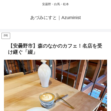
安曇野・白馬・松本
あづみにすと｜Azuminist
PR
【安曇野市】森のなかのカフェ！名店を受
け継ぐ「綴」