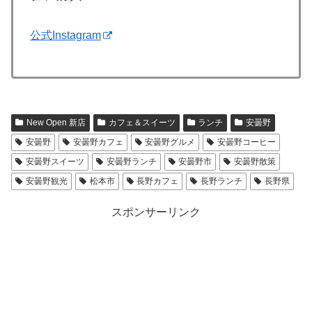
公式Instagram
New Open 新店
カフェ＆スイーツ
ランチ
安曇野
安曇野
安曇野カフェ
安曇野グルメ
安曇野コーヒー
安曇野スイーツ
安曇野ランチ
安曇野市
安曇野散策
安曇野観光
松本市
長野カフェ
長野ランチ
長野県
スポンサーリンク