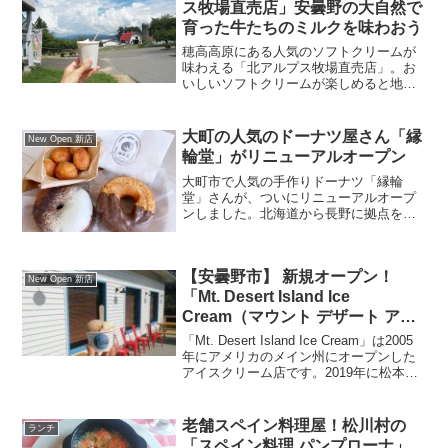
ス牧場直売店」安曇野の大自然で
育った牛たちのミルクを味わおう
穂高高原にある人気のソフトクリームが
味わえる「北アルプス牧場直売店」。お
いしいソフトクリームが楽しめると地元
の人も多く訪れるお店です。旬の野菜や
オーガニック系食材も揃います。今回は
「北アルプス牧場直売店」をリポートし
大町の人気のドーナツ屋さん「縁
New Open 新店
ます。ぜひ訪れてみてください。
輪堂」がリニューアルオープン
大町市で人気の手作りドーナツ「縁輪
堂」さんが、ついにリニューアルオープ
ンしました。北海道から長野に拠点を移
されて、営業を続けた「縁輪堂」さん。
新たにお店を改装し、この度オープンと
なりました。今回は手作りドーナツのお
【安曇野市】 新規オープン！
店「縁輪堂」を紹介します。
New Open 新店
「Mt. Desert Island Ice
Cream（マウント デザート アイ
ランド アイスクリーム）」の2号
「Mt. Desert Island Ice Cream」は2005
店
年にアメリカのメイン州にオープンした
アイスクリーム店です。2019年に松本に
オープンして以来、地元の食材を使った
アイスクリームが話題を呼んでいます。
実は安曇野には2号店がオープンしたんで
老舗スペイン料理屋！松川村の
ランチ
す！今回は「Mt. Desert Island Ice
「スペイン料理 パンプローナ」