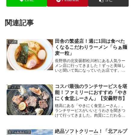
関連記事
田舎の繁盛店！週に1回は食べた
ランチ
くなるこだわりラーメン「らぁ麺
麦一粒」
長野県の北安曇郡松川村にある人気ラー
メン店に行ってきました！ずっと美味し
いと聞いて気になっていたお店です。土
曜だし並んでいるかなーと心配しました
が、タイミングよく入店できました。今
回は、「らぁ麺 麦一粒」を紹介します。
コスパ最強のランチサービスを堪
ディナー
能！ファミリーにおすすめ「やき
にく食堂ふーさん」【安曇野市】
穂高にある「やきにく食堂ふーさん」。
ランチサービスがいいとうわさを聞きつ
けて行ってきました。肉質にこだわる焼
肉屋さん。前を通るたびに気になってい
たお店です。今回は「やきにく食堂ふー
さん」を紹介します。
絶品ソフトクリーム！「北アルプ
カフェ＆スイーツ