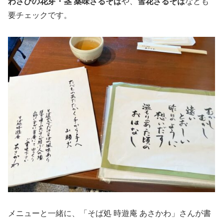
わさびの花芽・茎 薬味ざるそば
や、
雪花ざるそば
なども
要チェックです。
メニューと一緒に、「そば処 時遊庵 あさかわ」さんが書