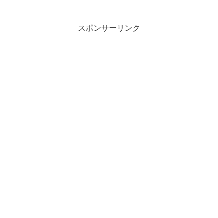
に新工場に移転。直売店もリニューアル
しています。リニューアル後から並ぶ焼
き立てたまごパン。今回は
「TINCARBELL ティンカーベル」を紹介
スポンサーリンク
します。