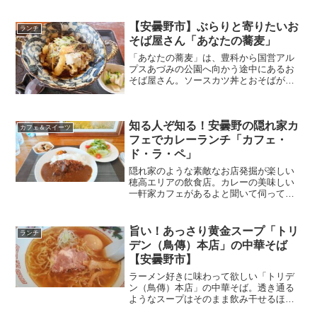
【安曇野市】ぶらりと寄りたいお
ランチ
そば屋さん「あなたの蕎麦」
「あなたの蕎麦」は、豊科から国営アル
プスあづみの公園へ向かう途中にあるお
そば屋さん。ソースカツ丼とおそばが美
味しいと評判で、地元の人にも親しまれ
ています。今回は「あなたの蕎麦」をご
紹介します。
知る人ぞ知る！安曇野の隠れ家カ
カフェ＆スイーツ
フェでカレーランチ「カフェ・
ド・ラ・ペ」
隠れ家のような素敵なお店発掘が楽しい
穂高エリアの飲食店。カレーの美味しい
一軒家カフェがあるよと聞いて伺ってき
ました。今回は、ほっとできる大人の隠
れ家「カフェ・ド・ラ・ペ」を紹介しま
す。
旨い！あっさり黄金スープ「トリ
ランチ
デン（鳥傳）本店」の中華そば
【安曇野市】
ラーメン好きに味わって欲しい「トリデ
ン（鳥傳）本店」の中華そば。透き通る
ようなスープはそのまま飲み干せるほど
おいしいと評判です。地元で人気のラー