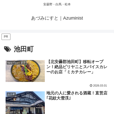
安曇野・白馬・松本
あづみにすと｜Azuminist
PR
池田町
【北安曇郡池田町】移転オープ
New Open 新店
ン！絶品ビリヤニとスパイスカレ
ーのお店「ミカチカレー」
2026.03.01
地元の人に愛される酒蔵！直営店
お土産
｢花紋大雪渓｣