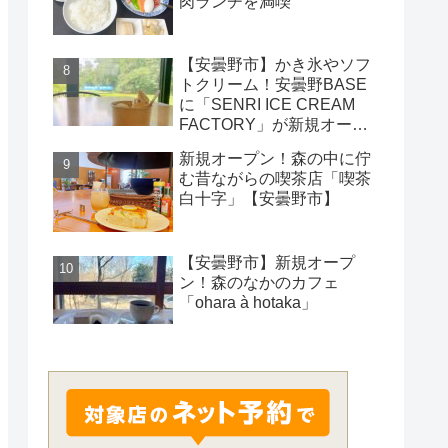
肉ランチを満喫
【安曇野市】かき氷やソフ
トクリーム！安曇野BASE
に「SENRI ICE CREAM
FACTORY」が新規オープ
ン！
新規オープン！森の中に佇
む昔ながらの喫茶店「喫茶
白十字」【安曇野市】
【安曇野市】新規オープ
ン！森のなかのカフェ
「ohara à hotaka」