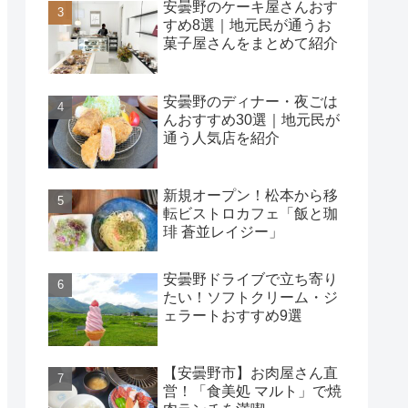
安曇野のケーキ屋さんおす
すめ8選｜地元民が通うお
菓子屋さんをまとめて紹介
安曇野のディナー・夜ごは
んおすすめ30選｜地元民が
通う人気店を紹介
新規オープン！松本から移
転ビストロカフェ「飯と珈
琲 蒼並レイジー」
安曇野ドライブで立ち寄り
たい！ソフトクリーム・ジ
ェラートおすすめ9選
【安曇野市】お肉屋さん直
営！「食美処 マルト」で焼