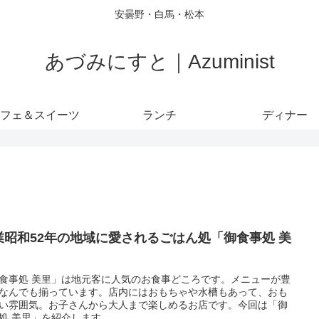
安曇野・白馬・松本
あづみにすと｜Azuminist
フェ＆スイーツ
ランチ
ディナー
業昭和52年の地域に愛されるごはん処「御食事処 美
」
食事処 美里」は地元客に人気のお食事どころです。メニューが豊
なんでも揃っています。店内にはおもちゃや水槽もあって、おも
い雰囲気。お子さんから大人まで楽しめるお店です。今回は「御
処 美里」を紹介します。