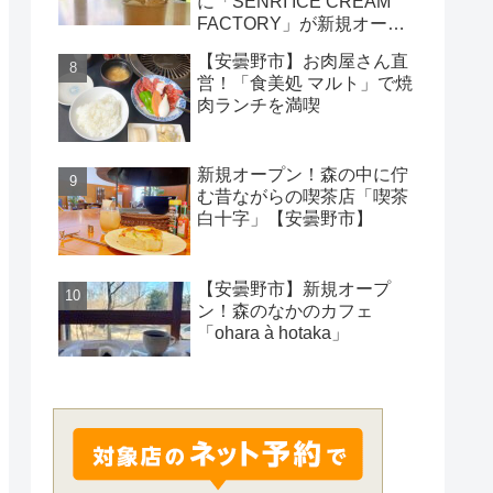
に「SENRI ICE CREAM
FACTORY」が新規オープ
ン！
【安曇野市】お肉屋さん直
営！「食美処 マルト」で焼
肉ランチを満喫
新規オープン！森の中に佇
む昔ながらの喫茶店「喫茶
白十字」【安曇野市】
【安曇野市】新規オープ
ン！森のなかのカフェ
「ohara à hotaka」