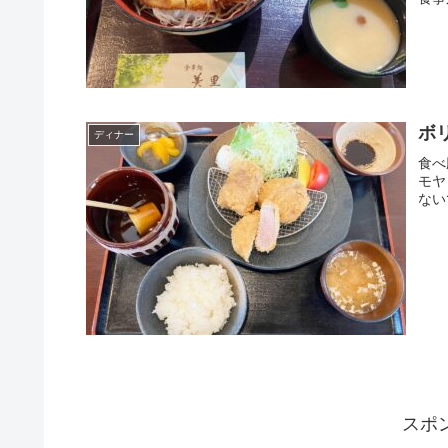
ボ
ディナー
食べ
モヤ
ない
スポ