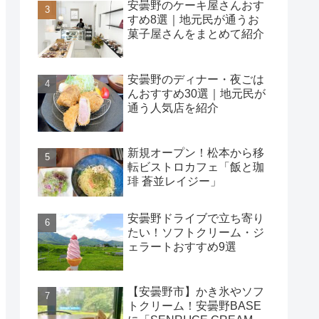
安曇野のケーキ屋さんおす
すめ8選｜地元民が通うお
菓子屋さんをまとめて紹介
安曇野のディナー・夜ごは
んおすすめ30選｜地元民が
通う人気店を紹介
新規オープン！松本から移
転ビストロカフェ「飯と珈
琲 蒼並レイジー」
安曇野ドライブで立ち寄り
たい！ソフトクリーム・ジ
ェラートおすすめ9選
【安曇野市】かき氷やソフ
トクリーム！安曇野BASE