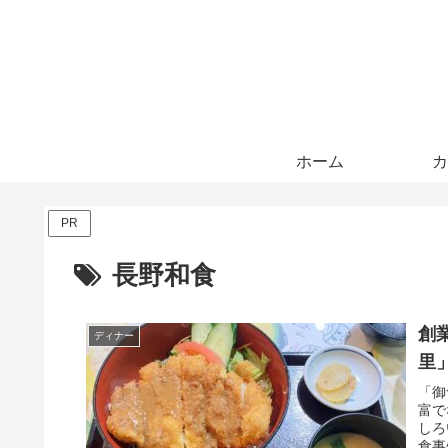
ホーム
カ
PR
長野和食
創
ディナー
里
「御
富で
しろ
食事