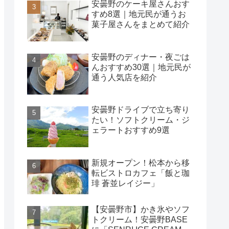
安曇野のケーキ屋さんおす
すめ8選｜地元民が通うお
菓子屋さんをまとめて紹介
安曇野のディナー・夜ごは
んおすすめ30選｜地元民が
通う人気店を紹介
安曇野ドライブで立ち寄り
たい！ソフトクリーム・ジ
ェラートおすすめ9選
新規オープン！松本から移
転ビストロカフェ「飯と珈
琲 蒼並レイジー」
【安曇野市】かき氷やソフ
トクリーム！安曇野BASE