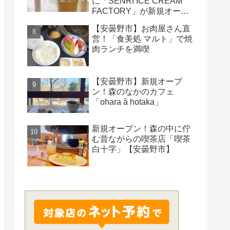
に「SENRI ICE CREAM
FACTORY」が新規オープ
ン！
【安曇野市】お肉屋さん直
営！「食美処 マルト」で焼
肉ランチを満喫
【安曇野市】新規オープ
ン！森のなかのカフェ
「ohara à hotaka」
新規オープン！森の中に佇
む昔ながらの喫茶店「喫茶
白十字」【安曇野市】