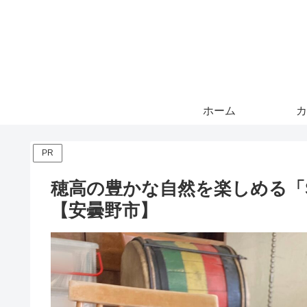
ホーム
カ
PR
穂高の豊かな自然を楽しめる「Swing
【安曇野市】