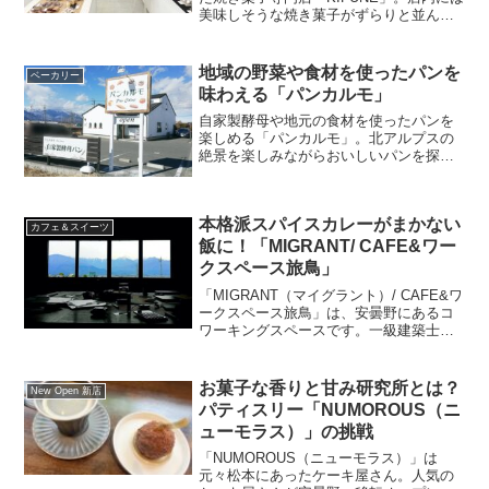
美味しそうな焼き菓子がずらりと並んで
います。2024年2月にオープンしたばかり
です。今回は、焼き菓子専門店
「KIFUNE」を紹介します。山麓線沿いに
地域の野菜や食材を使ったパンを
ベーカリー
新規オープン！...
味わえる「パンカルモ」
自家製酵母や地元の食材を使ったパンを
楽しめる「パンカルモ」。北アルプスの
絶景を楽しみながらおいしいパンを探し
てみませんか？安曇野らしい景色とパン
を楽しめるお店です。ぜひ訪れてみてく
ださい。
本格派スパイスカレーがまかない
カフェ＆スイーツ
飯に！「MIGRANT/ CAFE&ワー
クスペース旅鳥」
「MIGRANT（マイグラント）/ CAFE&ワ
ークスペース旅鳥」は、安曇野にあるコ
ワーキングスペースです。一級建築士事
務所の「MIGRANT（マイグラント）」さ
んが運営しています。天気の良い日には
きれいな北アルプスを眺めながら仕事。
お菓子な香りと甘み研究所とは？
New Open 新店
いろんな人が集まるコワーキングスペー
パティスリー「NUMOROUS（ニ
スです。今回は、「MIGRANT（マイグラ
ューモラス）」の挑戦
ント）/ CAFE&ワークスペース旅鳥」を
紹介します。
「NUMOROUS（ニューモラス）」は
元々松本にあったケーキ屋さん。人気の