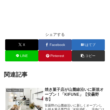
シェアする
X
Facebook
はてブ
LINE
Pinterest
コピー
関連記事
焼き菓子店が山麓線沿いに新規オ
New Open 新店
ープン！「KIFUNE」【安曇野
市】
安曇野の山麓線沿いに新しくオープンし
た焼き菓子専門店「KIFUNE」。店内には