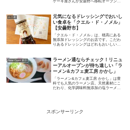
ケーキ屋さんが安曇野へ移転オープンし
たと伺って、行ってきました。建物の外
観は、日本家屋そのもの。山共建設さん
の持つ、和建築の世界観に惚れ込んだオ
元気になるドレッシングでおいし
お土産
ーナーさんが依頼して作...
い食卓を「クエル・ド・ノメル」
【安曇野市】
「クエル・ド・ノメル」は、穂高にある
無添加ドレッシングのお店です。こだわ
りあるドレッシングはどれもおいしいと
評判。おいしいと感じたものしか作らな
いとこだわりある店主さん。今回は「ク
エル・ド・ノメル」を紹介します。
ラーメン通ならチェック！リニュ
New Open 新店
ーアルオープンが待ち遠しい「ラ
ーメン&カフェ麦工房 かかし」
「ラーメン&カフェ麦工房 かかし」は豊
科でも人気のラーメン店。天然素材にこ
だわり、化学調味料無添加の塩ラーメン
が人気のお店です。汁を全部飲み干した
くなる塩ラーメン。「これは止まらな
い！」と言いたくなるラーメンでした。
カフェのおすすめメニューはパンケー
キ。ラーメンとパンケーキの組み合わせ
スポンサーリンク
もいただけます。今回は、「ラーメン&カ
フェ麦工房 かかし」を紹介します。