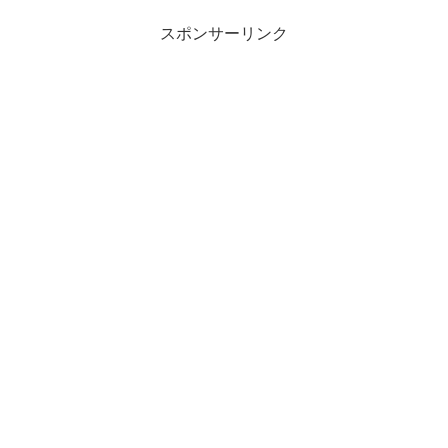
のある方も多いかも？今回は、
「PROPS. cafe & factory（プロップス
スポンサーリンク
カフェ＆ファクトリー）」を紹介しま
す。