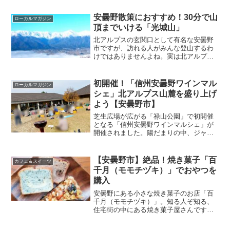
安曇野散策におすすめ！30分で山
ローカルマガジン
頂までいける「光城山」
北アルプスの玄関口として有名な安曇野
市ですが、訪れる人がみんな登山するわ
けではありませんよね。実は北アルプス
を眺められる最高の里山があります。き
れいな景色を楽しみたい、気分をリフレ
ッシュしたい人におすすめするのが「光
初開催！「信州安曇野ワインマル
ローカルマガジン
城山」です。今回は、安曇...
シェ」北アルプス山麓を盛り上げ
よう【安曇野市】
芝生広場が広がる「禄山公園」で初開催
となる「信州安曇野ワインマルシェ」が
開催されました。陽だまりの中、ジャズ
演奏を聞きながら素敵な時間を堪能でき
た秋のひととき。今回は「信州安曇野ワ
インマルシェ」に行ってきたので、リポ
【安曇野市】絶品！焼き菓子「百
カフェ＆スイーツ
ートします。
千月（モモチヅキ）」でおやつを
購入
安曇野にある小さな焼き菓子のお店「百
千月（モモチヅキ）」。知る人ぞ知る、
住宅街の中にある焼き菓子屋さんです。
毎日手作りされている焼き菓子はどれも
おいしいと評判です。今回は、「百千月