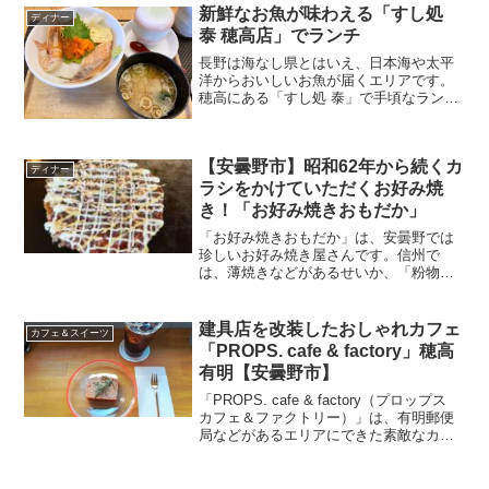
（モモチヅキ）」でスイーツを購入して
新鮮なお魚が味わえる「すし処
ディナー
きたので、リポートしていきます。
泰 穂高店」でランチ
長野は海なし県とはいえ、日本海や太平
洋からおいしいお魚が届くエリアです。
穂高にある「すし処 泰」で手頃なランチ
を食べられると聞いて訪れてみました。
今回は「すし処 泰」を紹介します。
【安曇野市】昭和62年から続くカ
ディナー
ラシをかけていただくお好み焼
き！「お好み焼きおもだか」
「お好み焼きおもだか」は、安曇野では
珍しいお好み焼き屋さんです。信州で
は、薄焼きなどがあるせいか、「粉物は
流行らない」と耳にすることがありま
す。そんな信州で昭和62年からお好み焼
き屋を営んでいる。これは気になる！と
建具店を改装したおしゃれカフェ
カフェ＆スイーツ
伺ってきました。今回は、「お好み焼き
「PROPS. cafe & factory」穂高
おもだか」を紹介します。
有明【安曇野市】
「PROPS. cafe & factory（プロップス
カフェ＆ファクトリー）」は、有明郵便
局などがあるエリアにできた素敵なカフ
ェです。オープンしたのは2022年の9月だ
そう。スイーツも美味しく、落ち着いて
過ごせるカフェです。すでに伺ったこと