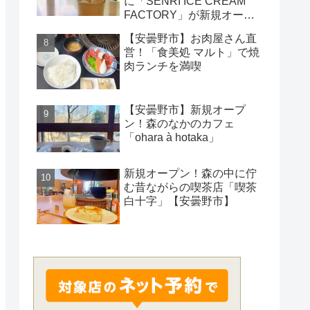
に「SENRI ICE CREAM
FACTORY」が新規オープ
ン！
【安曇野市】お肉屋さん直
営！「食美処 マルト」で焼
肉ランチを満喫
【安曇野市】新規オープ
ン！森のなかのカフェ
「ohara à hotaka」
新規オープン！森の中に佇
む昔ながらの喫茶店「喫茶
白十字」【安曇野市】