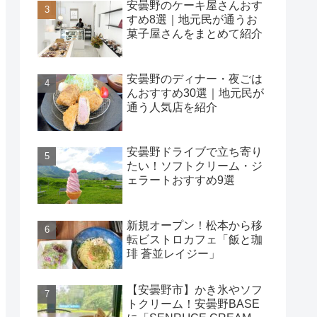
安曇野のケーキ屋さんおす
すめ8選｜地元民が通うお
菓子屋さんをまとめて紹介
安曇野のディナー・夜ごは
んおすすめ30選｜地元民が
通う人気店を紹介
安曇野ドライブで立ち寄り
たい！ソフトクリーム・ジ
ェラートおすすめ9選
新規オープン！松本から移
転ビストロカフェ「飯と珈
琲 蒼並レイジー」
【安曇野市】かき氷やソフ
トクリーム！安曇野BASE