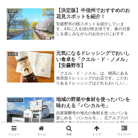
【決定版】中信州でおすすめのお
安曇野
花見スポットを紹介！
安曇野市の桜スポットを紹介していま
す。4月に入る頃が咲き頃です。春の日差
しを楽しみながらのお出かけにおすす
め。お花見どこ行こうかなという人はチ
ェックしてください。
元気になるドレッシングでおいし
お土産
い食卓を「クエル・ド・ノメル」
【安曇野市】
「クエル・ド・ノメル」は、穂高にある
無添加ドレッシングのお店です。こだわ
りあるドレッシングはどれもおいしいと
評判。おいしいと感じたものしか作らな
いとこだわりある店主さん。今回は「ク
エル・ド・ノメル」を紹介します。
地域の野菜や食材を使ったパンを
ベーカリー
味わえる「パンカルモ」
自家製酵母や地元の食材を使ったパンを
楽しめる「パンカルモ」。北アルプスの
絶景を楽しみながらおいしいパンを探し
てみませんか？安曇野らしい景色とパン
を楽しめるお店です。ぜひ訪れてみてく
メニュー
ホーム
検索
トップ
サイドバー
ださい。