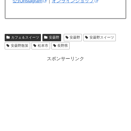
公式Instagram
｜
オンラインショップ
カフェ＆スイーツ
安曇野
安曇野
安曇野スイーツ
安曇野散策
松本市
長野県
スポンサーリンク