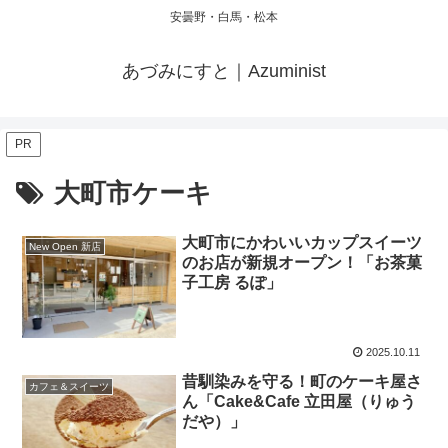
安曇野・白馬・松本
あづみにすと｜Azuminist
PR
大町市ケーキ
大町市にかわいいカップスイーツ
New Open 新店
のお店が新規オープン！「お茶菓
子工房 るぽ」
2025.10.11
昔馴染みを守る！町のケーキ屋さ
カフェ＆スイーツ
ん「Cake&Cafe 立田屋（りゅう
だや）」