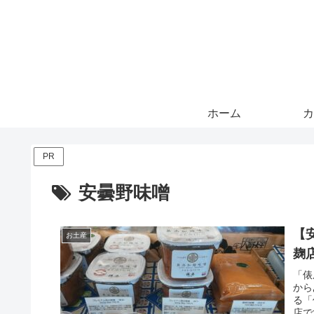
ホーム
カ
PR
安曇野味噌
【
お土産
麹
「俵
から
る「
店で