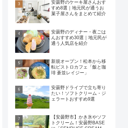
安曇野のケーキ屋さんおす
すめ8選｜地元民が通うお
菓子屋さんをまとめて紹介
安曇野のディナー・夜ごは
んおすすめ30選｜地元民が
通う人気店を紹介
新規オープン！松本から移
転ビストロカフェ「飯と珈
琲 蒼並レイジー」
安曇野ドライブで立ち寄り
たい！ソフトクリーム・ジ
ェラートおすすめ9選
【安曇野市】かき氷やソフ
トクリーム！安曇野BASE