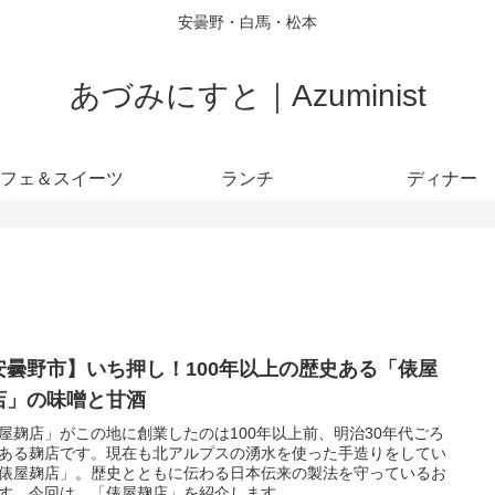
安曇野・白馬・松本
あづみにすと｜Azuminist
フェ＆スイーツ
ランチ
ディナー
安曇野市】いち押し！100年以上の歴史ある「俵屋
店」の味噌と甘酒
屋麹店」がこの地に創業したのは100年以上前、明治30年代ごろ
ある麹店です。現在も北アルプスの湧水を使った手造りをしてい
俵屋麹店」。歴史とともに伝わる日本伝来の製法を守っているお
す。今回は、「俵屋麹店」を紹介します。