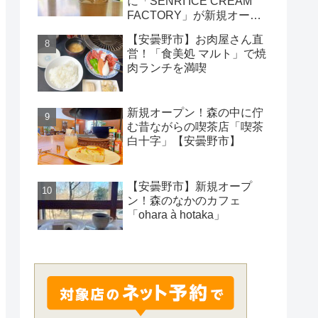
に「SENRI ICE CREAM
FACTORY」が新規オープ
ン！
【安曇野市】お肉屋さん直
営！「食美処 マルト」で焼
肉ランチを満喫
新規オープン！森の中に佇
む昔ながらの喫茶店「喫茶
白十字」【安曇野市】
【安曇野市】新規オープ
ン！森のなかのカフェ
「ohara à hotaka」