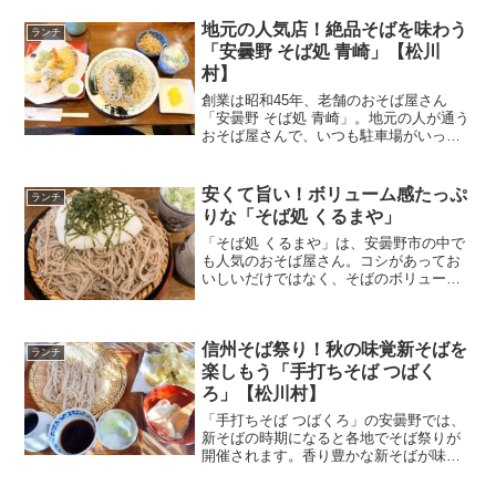
フラワーパークのすぐ近く。風情あるお
店の建物は、築138年の古民家を移築され
地元の人気店！絶品そばを味わう
ランチ
たそう。今回は、「旦 (だん)カフェ」を
「安曇野 そば処 青崎」【松川
紹介します。
村】
創業は昭和45年、老舗のおそば屋さん
「安曇野 そば処 青崎」。地元の人が通う
おそば屋さんで、いつも駐車場がいっぱ
いです。冷たい湧き水がおそばの美味し
さの決め手。新そばの時期は特に混み合
うので、余裕を持って訪れて下さいね。
安くて旨い！ボリューム感たっぷ
ランチ
今回は「安曇野 そば処 青崎」を紹介しま
りな「そば処 くるまや」
す。
「そば処 くるまや」は、安曇野市の中で
も人気のおそば屋さん。コシがあってお
いしいだけではなく、そばのボリューム
感がすごい！と話題のお店です。名物は
「気狂いざる」。グループで訪れないと
注文する勇気はありませんね。今回は
信州そば祭り！秋の味覚新そばを
「そば処 くるまや」を紹介します。
ランチ
楽しもう「手打ちそば つばく
ろ」【松川村】
「手打ちそば つばくろ」の安曇野では、
新そばの時期になると各地でそば祭りが
開催されます。香り豊かな新そばが味わ
えると人気のイベントです。地元の方は
もちろん地方から来店する方も多い「手