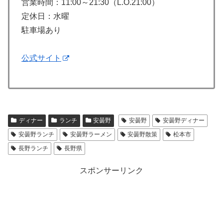
営業時間：11:00～21:30（L.O.21:00）
定休日：水曜
駐車場あり
公式サイト
ディナー
ランチ
安曇野
安曇野
安曇野ディナー
安曇野ランチ
安曇野ラーメン
安曇野散策
松本市
長野ランチ
長野県
スポンサーリンク