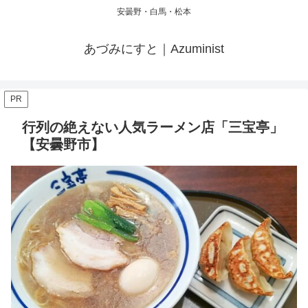
安曇野・白馬・松本
あづみにすと｜Azuminist
PR
行列の絶えない人気ラーメン店「三宝亭」
【安曇野市】