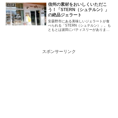
打ちそば つばくろ」に行ってきました。
信州の素材をおいしくいただこ
お土産
今回は「手打ちそば つばくろ」を紹介し
う！「STERN（シュテルン）」
ます。
の絶品ジェラート
安曇野市にある美味しいジェラートが食
べられる「STERN（シュテルン）」。も
ともとは波田にパティスリーがありまし
たが、2021年に全ての機能を集約して、
「PATISSERIE GELATERIA STERN
AZUMINO」としてリニューアルしていま
す。今回は、暖かな日差しに誘われて
「PATISSERIE GELATERIA STERN
スポンサーリンク
AZUMINO」で、美味しいジェラートをい
ただいてきたので、リポートしていきま
すね。