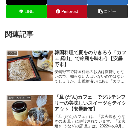
LINE
Pinterest
コピー
関連記事
韓国料理で夏をのりきろう「カフ
ランチ
ェ 羅山」で冷麺を味わう【安曇
野市】
安曇野市で韓国料理のお店は数軒しかな
いので、知らない人はいないのではない
でしょうか。山麓線沿いにある「カフェ
羅山」。今回は、「カフェ 羅山」を紹介
します。
「旦 (だん)カフェ」でグルテンフ
カフェ＆スイーツ
リーの美味しいスイーツをテイク
アウト【安曇野市】
「旦 (だん)カフェ」は、「炭火焼き うな
ぎの店 旦」に併設されています。「炭火
焼き うなぎの店 旦」は、2022年の9月に
グランドオープンしたお店です。HAMA