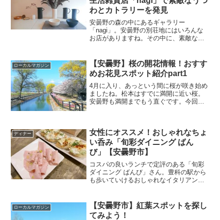
生活雑貨店「nagi」で素敵なうつ
わとカトラリーを発見
安曇野の森の中にあるギャラリー
「nagi」。安曇野の別荘地にはいろんな
お店がありますね。その中に、素敵な一
軒家のギャラリーがあると聞いて伺って
きました。今回は、ギャラリー「nagi」
を紹介します。
【安曇野】桜の開花情報！おすす
ローカルマガジン
めお花見スポット紹介part1
4月に入り、あっという間に桜が咲き始め
ましたね。松本はすでに満開に近い桜。
安曇野も満開までもう直ぐです。今回
は、安曇野の桜スポットを紹介します。
今年は気軽にお花見散策ができそうです
ね。春の季節楽しみましょう。
女性にオススメ！おしゃれなちょ
ディナー
い呑み「旬彩ダイニング ばん
び」【安曇野市】
コスパの良いランチで定評のある「旬彩
ダイニング ばんび」さん。豊科の駅から
も歩いていけるおしゃれなイタリアンダ
イニングです。ノンアルのカクテルも揃
っているので、車で出かけても楽しめま
す。今回は、「旬彩ダイニング ばんび」
【安曇野市】紅葉スポットを探し
ローカルマガジン
を紹介します。
てみよう！