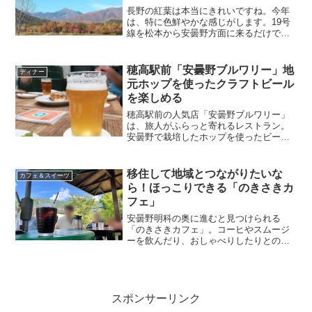
長野の紅葉は本当にきれいですね。今年
は、特に色鮮やかな感じがします。19号
線を松本から安曇野方面に来るだけでも
とってもきれい。今回は、安曇野の紅葉
スポットに注目してみました。
穂高駅前「安曇野ブルワリー」地
ディナー
元ホップを使ったクラフトビール
を楽しめる
穂高駅前の人気店「安曇野ブルワリー」
は、旅人がふらっと寄れるレストラン。
安曇野で栽培したホップを使ったビール
はどれもおいしいと評判です。信州発の
「クラフトビールを味わいたい」と訪れ
る人が後を絶たないお店。外で立ち飲み
移住して地域とつながりたいな
カフェ＆スイーツ
もできるので、電車の待ち...
ら！ほっこりできる「のきさきカ
フェ」
安曇野明科の奥に進むと見つけられる
「のきさきカフェ」。コーヒやスムージ
ーを飲んだり、おしゃべりしたりとのん
びり過ごしたいときにおすすめです。今
回は明科の「のきさきカフェ」を紹介し
ます。
スポンサーリンク